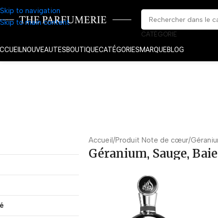
Skip to navigation
Skip to main content
CATÉGORIE
CCUEIL
NOUVEAUTES
BOUTIQUE
CATÉGORIES
MARQUE
BLOG
Accueil
Produit Note de cœur
Géraniu
Géranium, Sauge, Baie
té