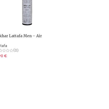
khar Lattafa Men – Air
eshener
ttafa
(0)
90
€