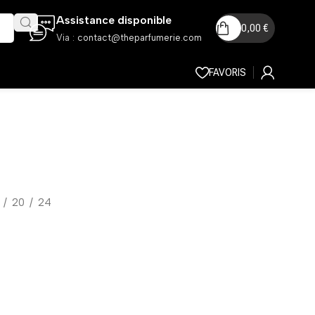
Assistance disponible
0,00
€
Via :
contact@theparfumerie.com
FAVORIS
20
24