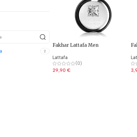
Fakhar Lattafa Men
Fa
a
Fr
2
Lattafa
La
(0)
29,90
€
3,