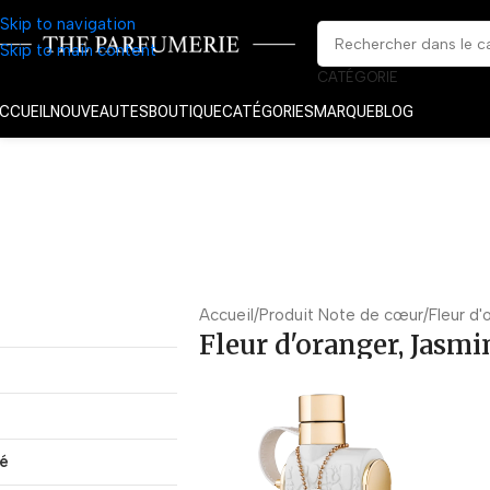
Skip to navigation
Skip to main content
CATÉGORIE
CCUEIL
NOUVEAUTES
BOUTIQUE
CATÉGORIES
MARQUE
BLOG
Accueil
Produit Note de cœur
Fleur d'
Fleur d'oranger, Jasmin
té