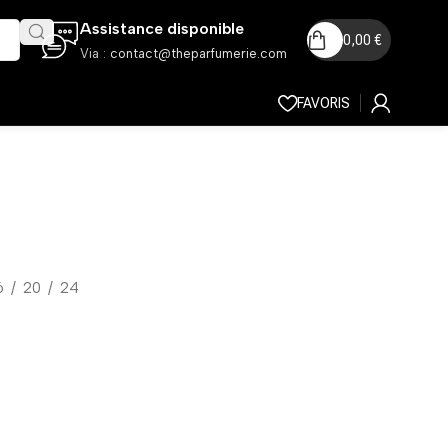
Assistance disponible
0,00
€
Via :
contact@theparfumerie.com
FAVORIS
6
20
24