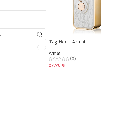
Tag Her – Armaf
1
Armaf
(0)
27,90
€