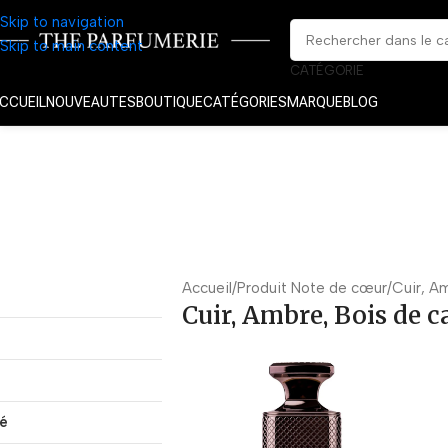
Skip to navigation
Skip to main content
CATÉGORIE
CCUEIL
NOUVEAUTES
BOUTIQUE
CATÉGORIES
MARQUE
BLOG
Accueil
Produit Note de cœur
Cuir, A
Cuir, Ambre, Bois de 
té