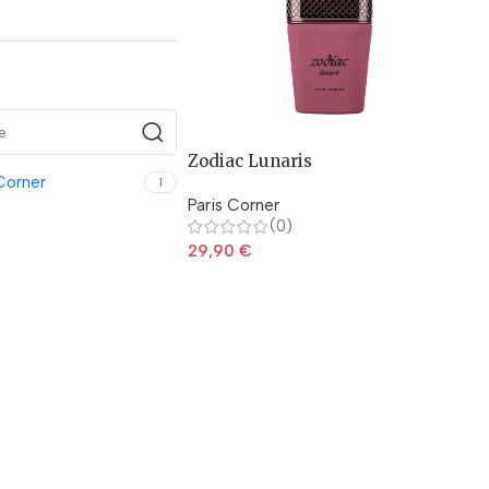
Zodiac Lunaris
Corner
1
Paris Corner
(0)
29,90
€