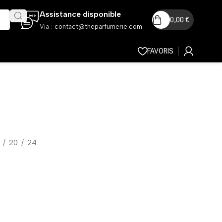
Assistance disponible
0,00
€
Via :
contact@theparfumerie.com
FAVORIS
20
24