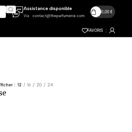
Assistance disponible
0,00
€
Via :
contact@theparfumerie.com
FAVORIS
fficher
12
16
20
24
se