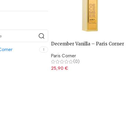
December Vanilla – Paris Corner
Corner
1
Paris Corner
(0)
25,90
€