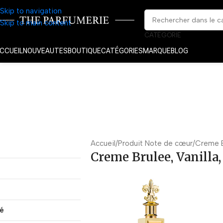
Skip to navigation
Skip to main content
CATÉGORIE
CCUEIL
NOUVEAUTES
BOUTIQUE
CATÉGORIES
MARQUE
BLOG
Accueil
Produit Note de cœur
Creme Br
Creme Brulee, Vanilla,
té