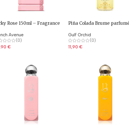
cky Rose 150ml – Fragrance
Piña Colada Brume parfum
rld
150ml
ench Avenue
Gulf Orchid
(0)
(0)
,90
€
11,90
€