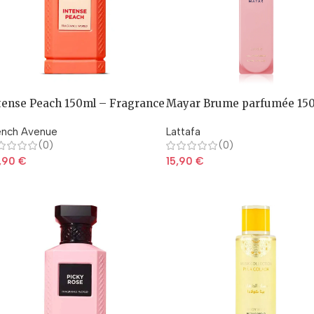
tense Peach 150ml – Fragrance
Mayar Brume parfumée 15
rld
ench Avenue
Lattafa
(0)
(0)
,90
€
15,90
€