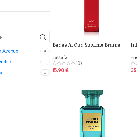
Badee Al Oud Sublime Brume
In
h Avenue
parfumée 150ml
Wo
4
Lattafa
Fr
Orchid
1
(0)
15,90
€
35
a
6