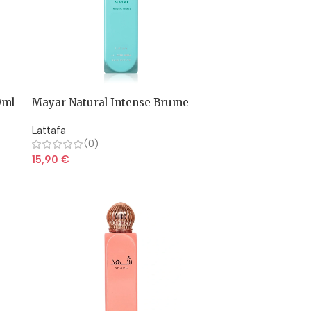
0ml
Mayar Natural Intense Brume
parfumée 150ml
Lattafa
(0)
15,90
€