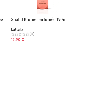
ée
Shahd Brume parfumée 150ml
Lattafa
(0)
15,90
€