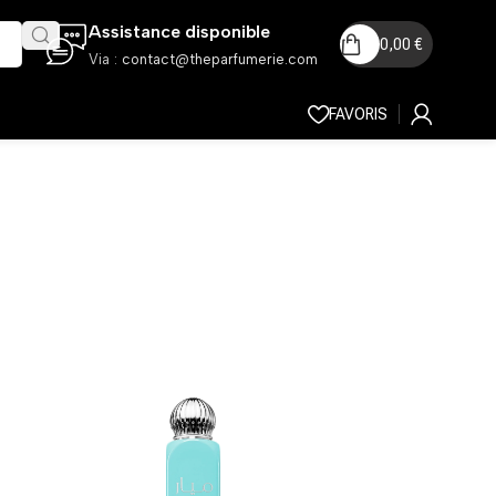
Assistance disponible
0,00
€
Via :
contact@theparfumerie.com
FAVORIS