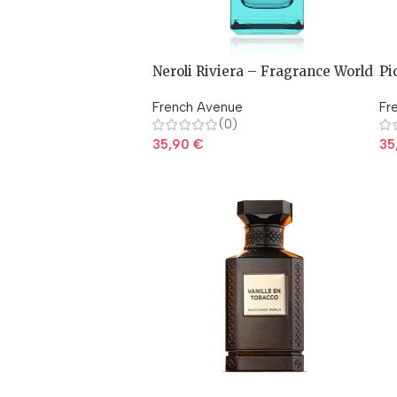
Neroli Riviera – Fragrance World
Pi
Wo
French Avenue
Fr
(0)
35,90
€
35