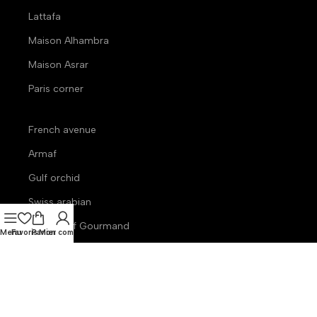
Lattafa
Maison Alhambra
Maison Asrar
Paris corner
French avenue
Armaf
Gulf orchid
Swiss arabian
Ministry of Gourmand
Menu
Favoris
Panier
Mon compte
Nous Contacter
contact@theparfumerie.com
© 2025
TheParfumerie
. Tous droits réservés. Développé par